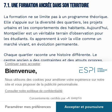
7.1. Une formation ancrée dans son territoire
La formation ne se limite pas à un programme théorique.
Elle s’appuie sur la diversité des quartiers, les projets
urbains et les comportements des habitants. Aujourd’hui,
Montpellier est un véritable terrain d’observation pour
les étudiants. Ils apprennent à voir la ville comme un
marché vivant, en évolution permanente.
Chaque quartier raconte une histoire différente. Le
centre ancien a des contraintes et des atouts propres.
Les zones récentes ou en transformation ont des
logiques d’usage spécifiques. Cela enrichit la capacité
d’analyse pour des futurs négociateurs ou évaluateurs.
Les sorties de terrain sont fréquentes et structurées.
Elles permettent d’étudier des cas précis, de comparer
1
des offres et de comprendre les attentes des occupants.
Observer des biens, des infrastructures ou des services
devient un exercice quotidien. Cela développe une